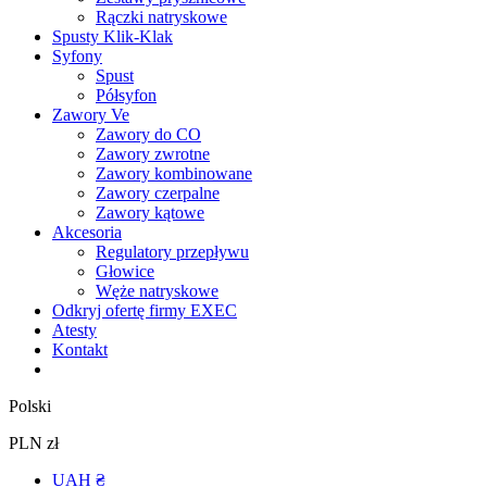
Rączki natryskowe
Spusty Klik-Klak
Syfony
Spust
Półsyfon
Zawory Ve
Zawory do CO
Zawory zwrotne
Zawory kombinowane
Zawory czerpalne
Zawory kątowe
Akcesoria
Regulatory przepływu
Głowice
Węże natryskowe
Odkryj ofertę firmy EXEC
Atesty
Kontakt
Polski
PLN zł
UAH ₴