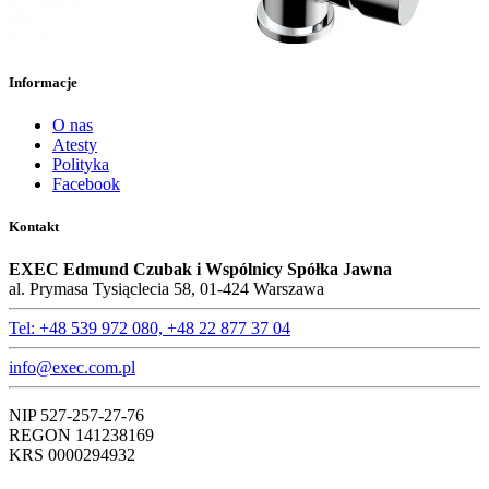
Informacje
O nas
Atesty
Polityka
Facebook
Kontakt
EXEC Edmund Czubak i Wspólnicy Spółka Jawna
al. Prymasa Tysiąclecia 58, 01-424 Warszawa
Tel: +48 539 972 080, +48 22 877 37 04
info@exec.com.pl
NIP 527-257-27-76
REGON 141238169
KRS 0000294932