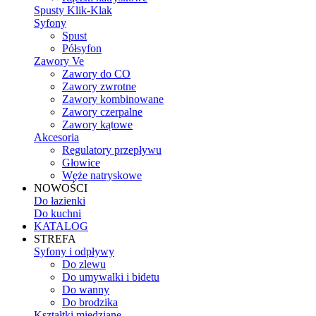
Spusty Klik-Klak
Syfony
Spust
Półsyfon
Zawory Ve
Zawory do CO
Zawory zwrotne
Zawory kombinowane
Zawory czerpalne
Zawory kątowe
Akcesoria
Regulatory przepływu
Głowice
Węże natryskowe
NOWOŚCI
Do łazienki
Do kuchni
KATALOG
STREFA
Syfony i odpływy
Do zlewu
Do umywalki i bidetu
Do wanny
Do brodzika
Kształtki miedziane