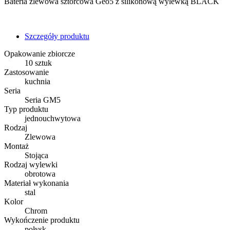
Bateria zlewowa sztorcowa Geo5 z silikonową wylewką BLACK
Szczegóły produktu
Opakowanie zbiorcze
10 sztuk
Zastosowanie
kuchnia
Seria
Seria GM5
Typ produktu
jednouchwytowa
Rodzaj
Zlewowa
Montaż
Stojąca
Rodzaj wylewki
obrotowa
Materiał wykonania
stal
Kolor
Chrom
Wykończenie produktu
połysk