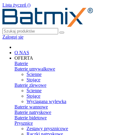
Lista życzeń (
)
Zaloguj się
O NAS
OFERTA
Baterie
Baterie umywalkowe
Ścienne
Stojące
Baterie zlewowe
Ścienne
Stojące
Wyciągana wylewka
Baterie wannowe
Baterie natryskowe
Baterie bidetowe
Prysznice
Zestawy prysznicowe
Rączki natryskowe