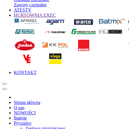
Zawory czerpalne
ATESTY
HURTOWNIA EXEC
KONTAKT
Strona główna
O nas
NOWOŚCI
Baterie
Prysznice
Zestawy prysznicowe