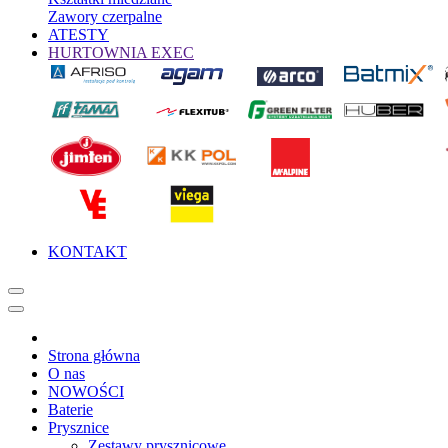
Zawory czerpalne
ATESTY
HURTOWNIA EXEC
KONTAKT
Strona główna
O nas
NOWOŚCI
Baterie
Prysznice
Zestawy prysznicowe