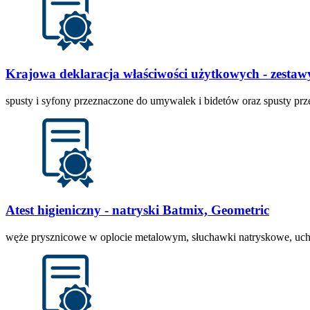
Krajowa deklaracja właściwości użytkowych - zesta
spusty i syfony przeznaczone do umywalek i bidetów oraz spusty 
Atest higieniczny - natryski Batmix, Geometric
węże prysznicowe w oplocie metalowym, słuchawki natryskowe, uch