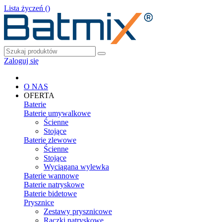
Lista życzeń (
)
Zaloguj się
O NAS
OFERTA
Baterie
Baterie umywalkowe
Ścienne
Stojące
Baterie zlewowe
Ścienne
Stojące
Wyciągana wylewka
Baterie wannowe
Baterie natryskowe
Baterie bidetowe
Prysznice
Zestawy prysznicowe
Rączki natryskowe