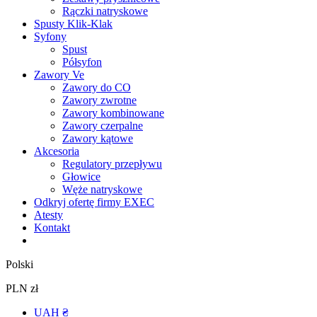
Rączki natryskowe
Spusty Klik-Klak
Syfony
Spust
Półsyfon
Zawory Ve
Zawory do CO
Zawory zwrotne
Zawory kombinowane
Zawory czerpalne
Zawory kątowe
Akcesoria
Regulatory przepływu
Głowice
Węże natryskowe
Odkryj ofertę firmy EXEC
Atesty
Kontakt
Polski
PLN zł
UAH ₴