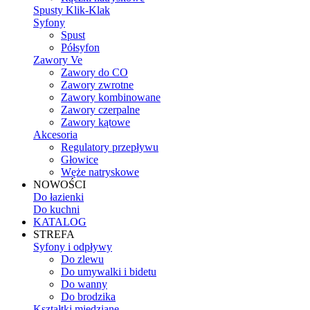
Spusty Klik-Klak
Syfony
Spust
Półsyfon
Zawory Ve
Zawory do CO
Zawory zwrotne
Zawory kombinowane
Zawory czerpalne
Zawory kątowe
Akcesoria
Regulatory przepływu
Głowice
Węże natryskowe
NOWOŚCI
Do łazienki
Do kuchni
KATALOG
STREFA
Syfony i odpływy
Do zlewu
Do umywalki i bidetu
Do wanny
Do brodzika
Kształtki miedziane