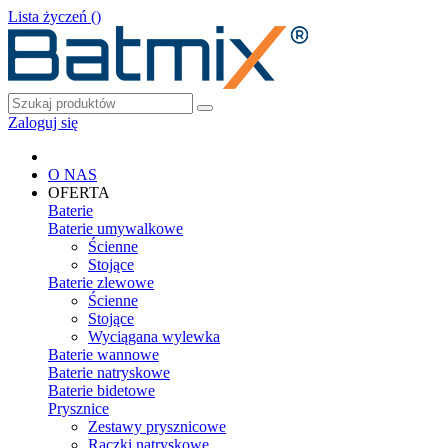
Lista życzeń (
)
Zaloguj się
O NAS
OFERTA
Baterie
Baterie umywalkowe
Ścienne
Stojące
Baterie zlewowe
Ścienne
Stojące
Wyciągana wylewka
Baterie wannowe
Baterie natryskowe
Baterie bidetowe
Prysznice
Zestawy prysznicowe
Rączki natryskowe