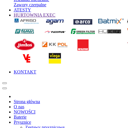
Zawory czerpalne
ATESTY
HURTOWNIA EXEC
KONTAKT
Strona główna
O nas
NOWOŚCI
Baterie
Prysznice
Zestawy prysznicowe