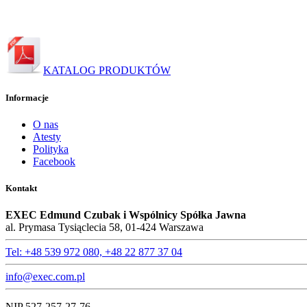
KATALOG PRODUKTÓW
Informacje
O nas
Atesty
Polityka
Facebook
Kontakt
EXEC Edmund Czubak i Wspólnicy Spółka Jawna
al. Prymasa Tysiąclecia 58, 01-424 Warszawa
Tel: +48 539 972 080, +48 22 877 37 04
info@exec.com.pl
NIP 527-257-27-76