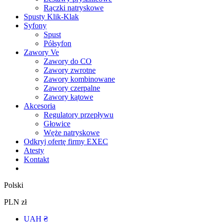
Rączki natryskowe
Spusty Klik-Klak
Syfony
Spust
Półsyfon
Zawory Ve
Zawory do CO
Zawory zwrotne
Zawory kombinowane
Zawory czerpalne
Zawory kątowe
Akcesoria
Regulatory przepływu
Głowice
Węże natryskowe
Odkryj ofertę firmy EXEC
Atesty
Kontakt
Polski
PLN zł
UAH ₴