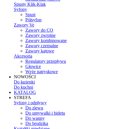
Spusty Klik-Klak
Syfony
Spust
Półsyfon
Zawory Ve
Zawory do CO
Zawory zwrotne
Zawory kombinowane
Zawory czerpalne
Zawory kątowe
Akcesoria
Regulatory przepływu
Głowice
Węże natryskowe
NOWOŚCI
Do łazienki
Do kuchni
KATALOG
STREFA
Syfony i odpływy
Do zlewu
Do umywalki i bidetu
Do wanny
Do brodzika
Kształtki miedziane