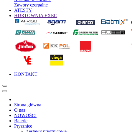
Zawory czerpalne
ATESTY
HURTOWNIA EXEC
KONTAKT
Strona główna
O nas
NOWOŚCI
Baterie
Prysznice
Zestawy prysznicowe