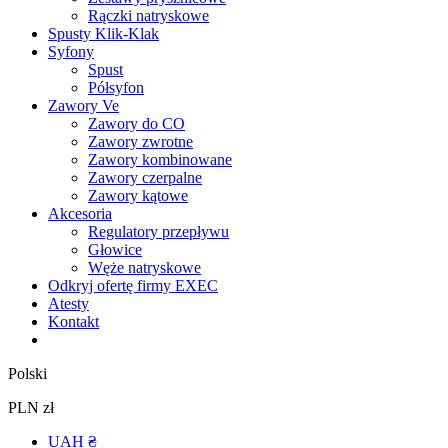
Rączki natryskowe
Spusty Klik-Klak
Syfony
Spust
Półsyfon
Zawory Ve
Zawory do CO
Zawory zwrotne
Zawory kombinowane
Zawory czerpalne
Zawory kątowe
Akcesoria
Regulatory przepływu
Głowice
Węże natryskowe
Odkryj ofertę firmy EXEC
Atesty
Kontakt
Polski
PLN zł
UAH ₴