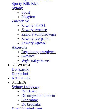
Spusty Klik-Klak
Syfony
Spust
Półsyfon
Zawory Ve
Zawory do CO
Zawory zwrotne
Zawory kombinowane
Zawory czerpalne
Zawory kątowe
Akcesoria
Regulatory przepływu
Głowice
Węże natryskowe
NOWOŚCI
Do łazienki
Do kuchni
KATALOG
STREFA
Syfony i odpływy
Do zlewu
Do umywalki i bidetu
Do wanny
Do brodzika
Kształtki miedziane