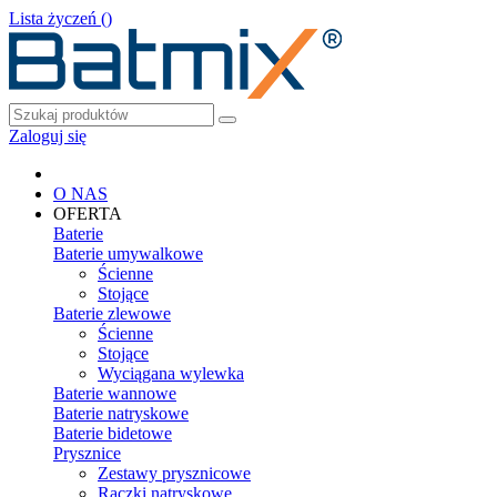
Lista życzeń (
)
Zaloguj się
O NAS
OFERTA
Baterie
Baterie umywalkowe
Ścienne
Stojące
Baterie zlewowe
Ścienne
Stojące
Wyciągana wylewka
Baterie wannowe
Baterie natryskowe
Baterie bidetowe
Prysznice
Zestawy prysznicowe
Rączki natryskowe