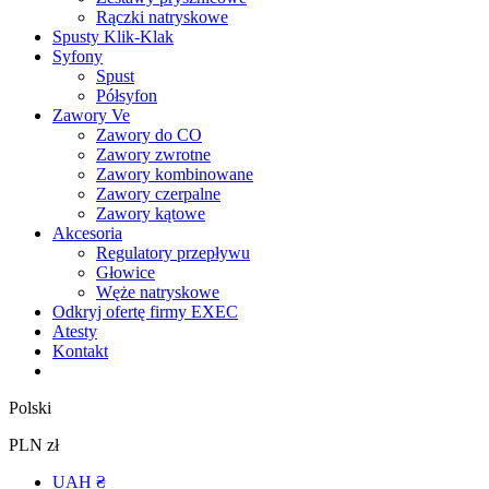
Rączki natryskowe
Spusty Klik-Klak
Syfony
Spust
Półsyfon
Zawory Ve
Zawory do CO
Zawory zwrotne
Zawory kombinowane
Zawory czerpalne
Zawory kątowe
Akcesoria
Regulatory przepływu
Głowice
Węże natryskowe
Odkryj ofertę firmy EXEC
Atesty
Kontakt
Polski
PLN zł
UAH ₴