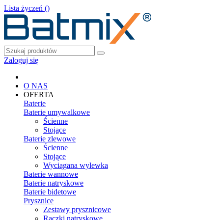
Lista życzeń (
)
Zaloguj się
O NAS
OFERTA
Baterie
Baterie umywalkowe
Ścienne
Stojące
Baterie zlewowe
Ścienne
Stojące
Wyciągana wylewka
Baterie wannowe
Baterie natryskowe
Baterie bidetowe
Prysznice
Zestawy prysznicowe
Rączki natryskowe