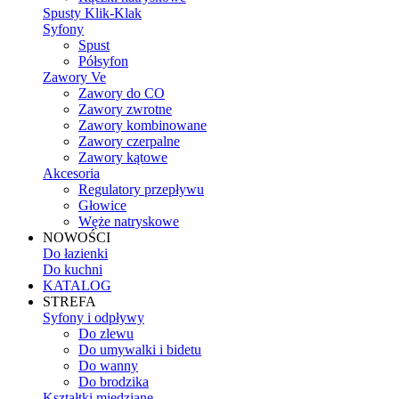
Spusty Klik-Klak
Syfony
Spust
Półsyfon
Zawory Ve
Zawory do CO
Zawory zwrotne
Zawory kombinowane
Zawory czerpalne
Zawory kątowe
Akcesoria
Regulatory przepływu
Głowice
Węże natryskowe
NOWOŚCI
Do łazienki
Do kuchni
KATALOG
STREFA
Syfony i odpływy
Do zlewu
Do umywalki i bidetu
Do wanny
Do brodzika
Kształtki miedziane