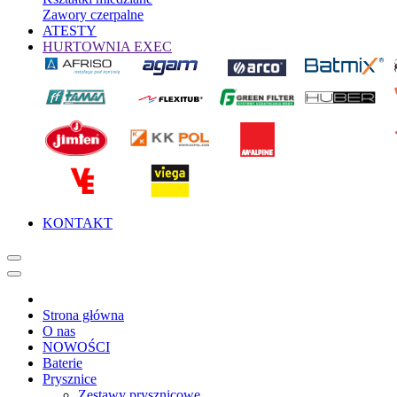
Zawory czerpalne
ATESTY
HURTOWNIA EXEC
KONTAKT
Strona główna
O nas
NOWOŚCI
Baterie
Prysznice
Zestawy prysznicowe